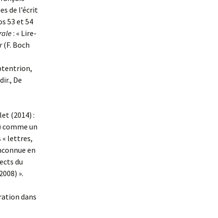
es de l’écrit
s 53 et 54
rale
: « Lire-
r
(F. Boch
ptentrion,
ir., De
et (2014) :
es) comme un
 « lettres,
 inconnue en
pects du
2008) ».
gration dans