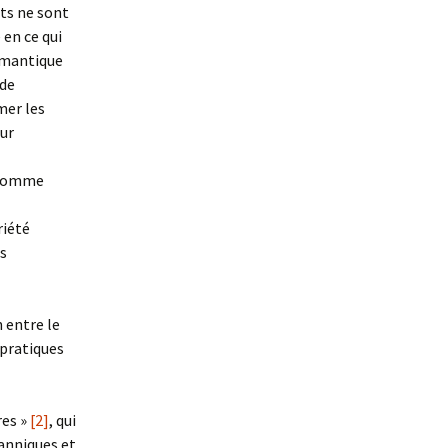
nts ne sont
en ce qui
sémantique
 de
mer les
eur
, comme
riété
rs
n entre le
 pratiques
res »
[2]
, qui
anniques et