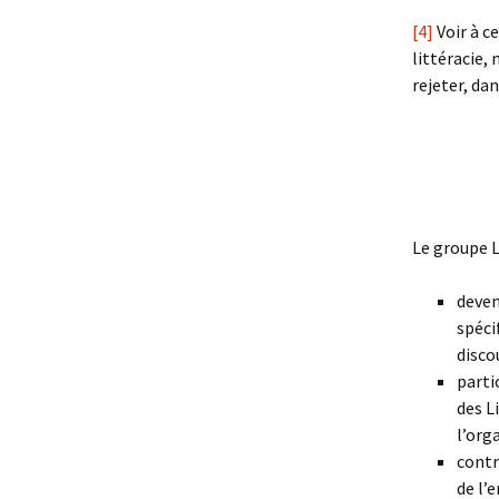
[4]
Voir à ce
littéracie,
rejeter, dan
Le groupe L
deven
spéci
disco
parti
des Li
l’org
contr
de l’