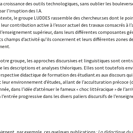
à la croissance des outils technologiques, sans oublier les bouleve
r l’irruption des I.A.
ntexte, le groupe LUDDES rassemble des chercheur.ses dont le p
 leur contribution active à l’essor actuel des travaux consacrés à l
 l’enseignement supérieur, dans leurs différentes composantes gé
nts champs d’activité qu’ils concernent et leurs différentes zones d
ment.
notre groupe, les approches discursives et linguistiques sont centr
e les descriptions et analyses théoriques. Elles sont toutefois en
rspective didactique de formation des étudiant.es aux discours qui
 leur environnement d’études, allant de l’acculturation précoce (d
née, dans l’idée d’atténuer le fameux « choc littéracique » de l’arri
à l’entrée progressive dans les divers paliers discursifs de l’ensei
gnent, par exemple, ces quelques publications :
La didactique du 