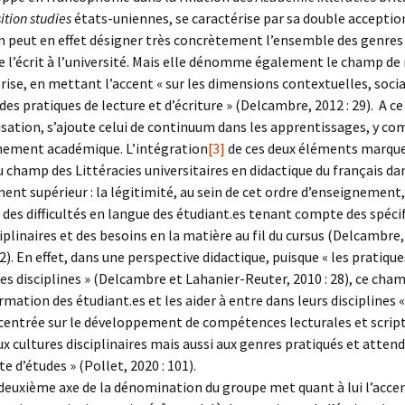
tion studies
états-uniennes, se caractérise par sa double acceptio
n peut en effet désigner très concrètement l’ensemble des genres
e l’écrit à l’université. Mais elle dénomme également le champ de
orise, en mettant l’accent « sur les dimensions contextuelles, socia
des pratiques de lecture et d’écriture » (Delcambre, 2012 : 29). A ce
sation, s’ajoute celui de continuum dans les apprentissages, y co
nement académique. L’intégration
[3]
de ces deux éléments marque
u champ des Littéracies universitaires en didactique du français da
ent supérieur : la légitimité, au sein de cet ordre d’enseignement,
des difficultés en langue des étudiant.es tenant compte des spécif
ciplinaires et des besoins en la matière au fil du cursus (Delcambre,
2). En effet, dans une perspective didactique, puisque « les pratique
les disciplines » (Delcambre et Lahanier-Reuter, 2010 : 28), ce cha
ormation des étudiant.es et les aider à entre dans leurs disciplines 
centrée sur le développement de compétences lecturales et scrip
x cultures disciplinaires mais aussi aux genres pratiqués et atten
e d’études » (Pollet, 2020 : 101).
 deuxième axe de la dénomination du groupe met quant à lui l’accen