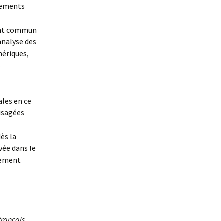
rsements
oint commun
’analyse des
nériques,
e
ales en ce
visagées
ès la
vée dans le
gnement
français