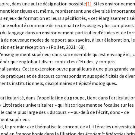
oire, dans une autre désignation possible
[1]
. Si les environneme
ent identiques et, même, représentent une diversité importante 
s enjeux de formation et leurs spécificités, « cet élargissement 
’une volonté commune de reconnaitre les usages plus complexes
on du langage dans un environnement particulier d’études et de for
 à de nouveaux modes de rapport aux savoirs, à leur élaboration, l
on et leur réception » (Pollet, 2021 : 68).
l’enseignement supérieur dans son ensemble qui est envisagé ici
énérique englobant divers contextes d’études, y compris
alisantes. Cette extension ouvre par ailleurs à une plus grande va
, de pratiques et de discours correspondant aux spécificités de dive
nts institutionnels, disciplinaires et épistémologiques.
articularité, dans l’appellation du groupe, tient dans l’articulatio
 Littéracies universitaires » qui historiquement se focalise sur les
t le cadre plus large des « discours » – au-delà de l’écrit, donc – de
ent supérieur.
d, le premier axe thématise le concept de « Littéracies universitai
oppé en francophonie dans la filiation des
Academic littéracies
brit