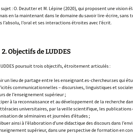
 sujet : O. Dezutter et M. Lépine (2020), qui proposent une vision él
 mais en la maintenant dans le domaine du savoir lire-écrire, sans 
s l’absolu, l’oral et ses interactions étroites avec l’écrit.
2. Objectifs de LUDDES
UDDES poursuit trois objectifs, étroitement articulés :
ir un lieu de partage entre les enseignant.es-chercheur.ses qui étu
ficités communicationnelles – discursives, linguistiques et sociale
urs de l’enseignement supérieur ;
ciper à la reconnaissance et au développement de la recherche da
ttéracies universitaires, par la veille scientifique, les publications
anisation de séminaires et journées d’études ;
ibuer ainsi à l’élaboration d’une didactique des discours dans l’e
enseignement supérieur, dans une perspective de formation en con