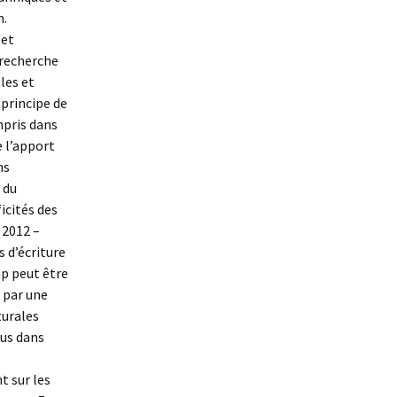
n.
 et
 recherche
les et
 principe de
mpris dans
 l’apport
ns
 du
icités des
 2012 –
s d’écriture
mp peut être
« par une
turales
dus dans
t sur les