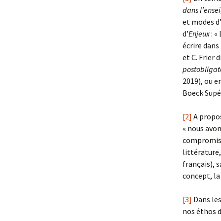
dans l’ense
et modes d’
d’
Enjeux
: «
écrire dans 
et C. Frier 
postobligat
2019), ou 
Boeck Supér
[2]
A propos
« nous avon
compromis e
littérature,
français), 
concept, la
[3]
Dans les
nos éthos d