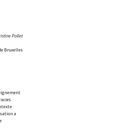
istine Pollet
de Bruxelles
seignement
racies
ontexte
isation a
e