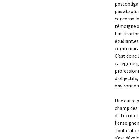
postobligat
pas absolum
concerne le
témoigne d
l’utilisati
étudiant.es
communicati
C’est donc 
catégorie g
professionn
d’objectifs
environneme
Une autre p
champ des «
de l’écrit e
l’enseignem
Tout d’abor
s’est dével