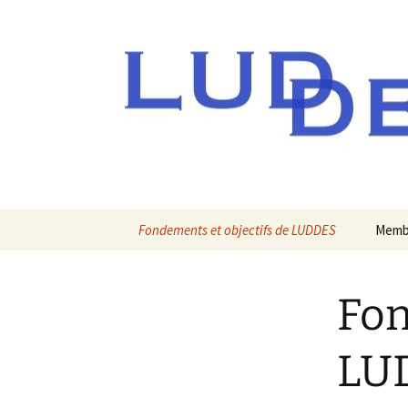
Aller
Fondements et objectifs de LUDDES
Memb
au
contenu
Fon
LU