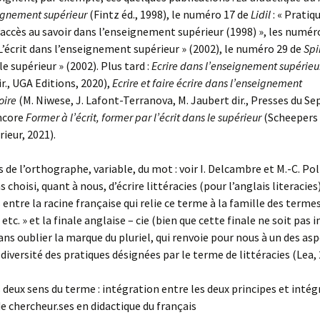
ignement supérieur
(Fintz éd., 1998), le numéro 17 de
Lidil
: « Pratiqu
accès au savoir dans l’enseignement supérieur (1998) », les numéro
 L’écrit dans l’enseignement supérieur » (2002), le numéro 29 de
Spi
le supérieur » (2002). Plus tard :
Ecrire dans l’enseignement supérieu
dir., UGA Editions, 2020),
Ecrire et faire écrire dans l’enseignement
oire
(M. Niwese, J. Lafont-Terranova, M. Jaubert dir., Presses du Se
encore
Former à l’écrit, former par l’écrit dans le supérieur
(Scheepers d
ieur, 2021).
 de l’orthographe, variable, du mot : voir I. Delcambre et M.-C. Poll
s choisi, quant à nous, d’écrire littéracies (pour l’anglais literaci
ntre la racine française qui relie ce terme à la famille des termes
 etc. » et la finale anglaise – cie (bien que cette finale ne soit pas
sans oublier la marque du pluriel, qui renvoie pour nous à un des as
 diversité des pratiques désignées par le terme de littéracies (Lea, 
 deux sens du terme : intégration entre les deux principes et inté
e chercheur.ses en didactique du français