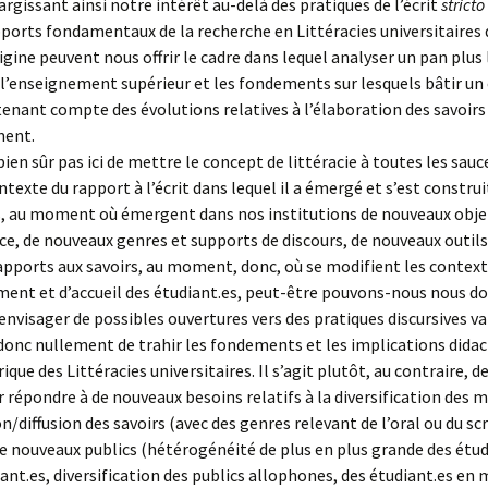
largissant ainsi notre intérêt au-delà des pratiques de l’écrit
stricto
apports fondamentaux de la recherche en Littéracies universitaires
rigine peuvent nous offrir le cadre dans lequel analyser un pan plus
 l’enseignement supérieur et les fondements sur lesquels bâtir un
tenant compte des évolutions relatives à l’élaboration des savoirs
ment.
 bien sûr pas ici de mettre le concept de littéracie à toutes les sauc
ontexte du rapport à l’écrit dans lequel il a émergé et s’est constru
 au moment où émergent dans nos institutions de nouveaux obje
e, de nouveaux genres et supports de discours, de nouveaux outils
pports aux savoirs, au moment, donc, où se modifient les contex
ent et d’accueil des étudiant.es, peut-être pouvons-nous nous d
d’envisager de possibles ouvertures vers des pratiques discursives va
t donc nullement de trahir les fondements et les implications didac
ique des Littéracies universitaires. Il s’agit plutôt, au contraire, d
r répondre à de nouveaux besoins relatifs à la diversification des 
n/diffusion des savoirs (avec des genres relevant de l’oral ou du scr
 de nouveaux publics (hétérogénéité de plus en plus grande des étu
nt.es, diversification des publics allophones, des étudiant.es en 