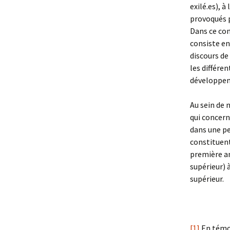
exilé.es), 
provoqués pa
Dans ce co
consiste en
discours de
les différe
développe
Au sein de 
qui concern
dans une pe
constituent
première an
supérieur) 
supérieur.
[1]
En témoi