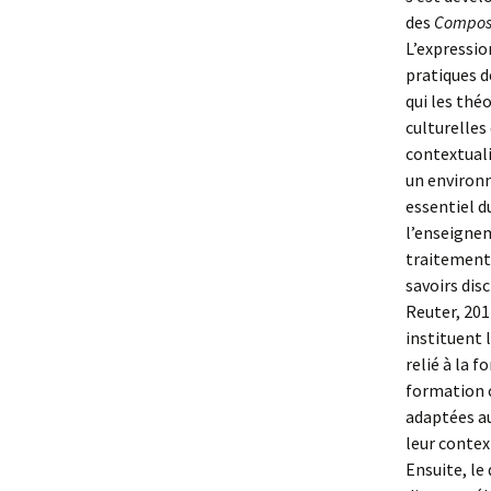
des
Composi
L’expressio
pratiques d
qui les thé
culturelles 
contextuali
un environ
essentiel d
l’enseignem
traitement 
savoirs dis
Reuter, 201
instituent 
relié à la f
formation 
adaptées au
leur context
Ensuite, le