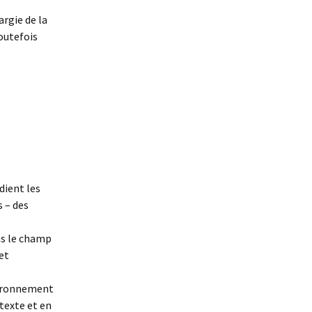
argie de la
toutefois
dient les
s – des
ns le champ
 et
nvironnement
texte et en