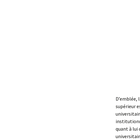
1. F
D’emblée, 
supérieur e
universitair
institution
quant à lui
universitai