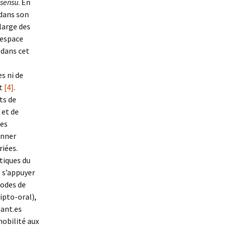
 sensu
. En
 dans son
 large des
 espace
 dans cet
es ni de
it
[4]
.
ts de
 et de
tes
onner
riées.
tiques du
e s’appuyer
modes de
ipto-oral),
dant.es
mobilité aux