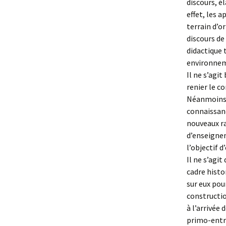
discours, é
effet, les 
terrain d’o
discours de
didactique 
environne
Il ne s’agit
renier le c
Néanmoins,
connaissanc
nouveaux ra
d’enseignem
l’objectif 
Il ne s’agi
cadre histor
sur eux pou
constructio
à l’arrivée
primo-entra