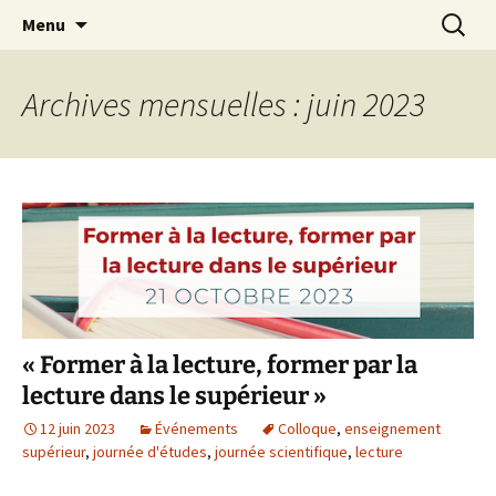
Aller
Recherc
Menu
au
contenu
Archives mensuelles : juin 2023
« Former à la lecture, former par la
lecture dans le supérieur »
12 juin 2023
Événements
Colloque
,
enseignement
supérieur
,
journée d'études
,
journée scientifique
,
lecture