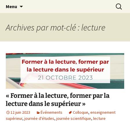
Aller
Recherc
Menu
au
contenu
Archives par mot-clé : lecture
« Former à la lecture, former par la
lecture dans le supérieur »
12 juin 2023
Événements
Colloque
,
enseignement
supérieur
,
journée d'études
,
journée scientifique
,
lecture