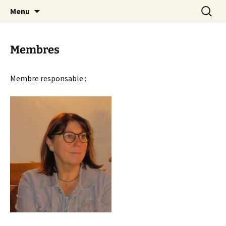
Aller
Recherc
Menu
au
contenu
Membres
Membre responsable :